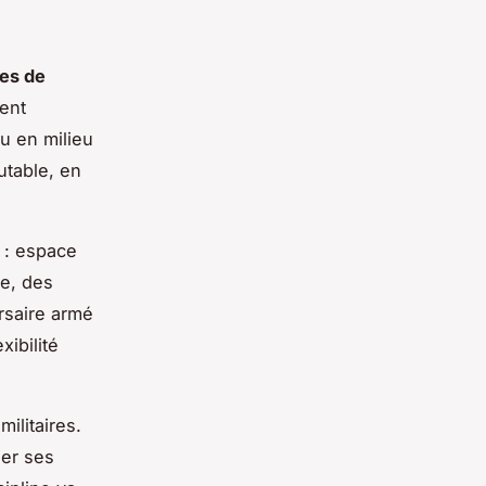
ues de
vent
u en milieu
utable, en
: espace
le, des
rsaire armé
ibilité
ilitaires.
ser ses