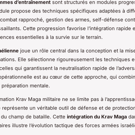
mmes d’entraînement
sont structurés en modules progres
ule propose des techniques spécifiques adaptées à diff
 combat rapproché, gestion des armes, self-défense cont
saillants. Cette progression favorise l’intégration rapide 
nces essentielles à la survie sur le terrain.
aélienne
joue un rôle central dans la conception et la mi
ations. Elle sélectionne rigoureusement les techniques 
 celles qui garantissent la neutralisation rapide de l’advers
é opérationnelle est au cœur de cette approche, qui combi
 préparation mentale.
rmation Krav Maga militaire ne se limite pas à l’apprentissa
le représente un véritable outil de défense et de protectio
s du champ de bataille. Cette
intégration du Krav Maga
dan
aires illustre l’évolution tactique des forces armées israél