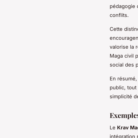
pédagogie c
conflits.
Cette distin
encouragent 
valorise la 
Maga civil 
social des p
En résumé, 
public, tou
simplicité 
Exemples
Le
Krav Ma
intégration