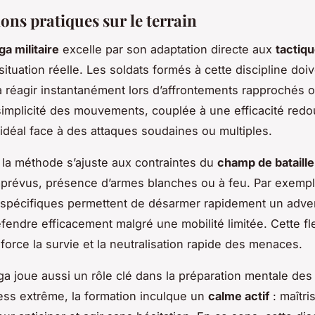
ons pratiques sur le terrain
a militaire
excelle par son adaptation directe aux
tactiq
ituation réelle. Les soldats formés à cette discipline doi
 réagir instantanément lors d’affrontements rapprochés o
 simplicité des mouvements, couplée à une efficacité redo
l idéal face à des attaques soudaines ou multiples.
 la méthode s’ajuste aux contraintes du
champ de bataille
imprévus, présence d’armes blanches ou à feu. Par exemp
spécifiques permettent de désarmer rapidement un adve
fendre efficacement malgré une mobilité limitée. Cette flex
nforce la survie et la neutralisation rapide des menaces.
a joue aussi un rôle clé dans la préparation mentale des m
ess extrême, la formation inculque un
calme actif
: maîtri