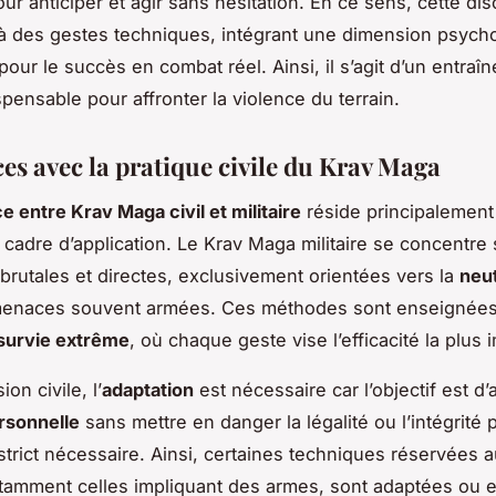
r anticiper et agir sans hésitation. En ce sens, cette dis
à des gestes techniques, intégrant une dimension psych
pour le succès en combat réel. Ainsi, il s’agit d’un entraî
spensable pour affronter la violence du terrain.
es avec la pratique civile du Krav Maga
e entre Krav Maga civil et militaire
réside principalement
le cadre d’application. Le Krav Maga militaire se concentre
brutales et directes, exclusivement orientées vers la
neut
enaces souvent armées. Ces méthodes sont enseignées
survie extrême
, où chaque geste vise l’efficacité la plus
on civile, l’
adaptation
est nécessaire car l’objectif est d’
rsonnelle
sans mettre en danger la légalité ou l’intégrité
strict nécessaire. Ainsi, certaines techniques réservées 
notamment celles impliquant des armes, sont adaptées ou 