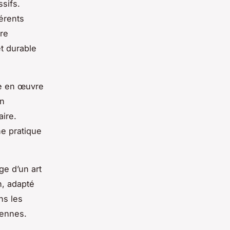
sifs.
érents
re
et durable
se en œuvre
en
aire.
ne pratique
ge d’un art
n, adapté
s les
iennes.