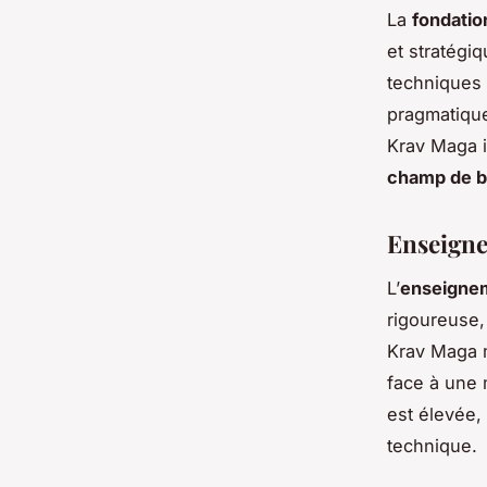
La
fondation
et stratégi
techniques 
pragmatique
Krav Maga i
champ de ba
Enseigne
L’
enseignem
rigoureuse,
Krav Maga m
face à une 
est élevée,
technique.