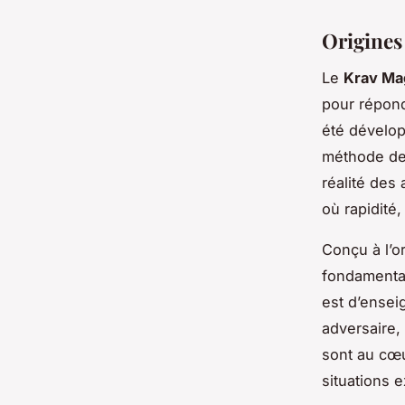
Origines
Le
Krav Ma
pour répond
été développ
méthode de 
réalité des 
où rapidité,
Conçu à l’o
fondamentau
est d’ensei
adversaire, 
sont au cœu
situations 