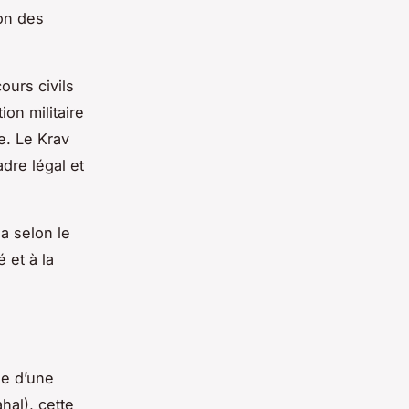
ion des
cours civils
ion militaire
me. Le Krav
dre légal et
a selon le
 et à la
ue d’une
hal), cette