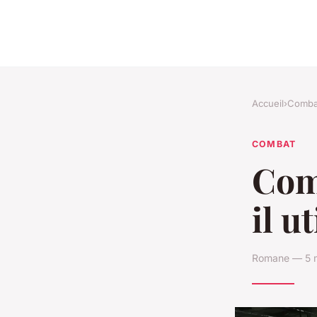
Accueil
›
Comba
COMBAT
Com
il u
Romane — 5 m