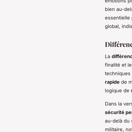
émotions pou
bien au-del
essentielle 
global, indi
Différenc
La
différenc
finalité et 
techniques 
rapide
de m
logique de
Dans la versi
sécurité pe
au-delà du 
militaire, 