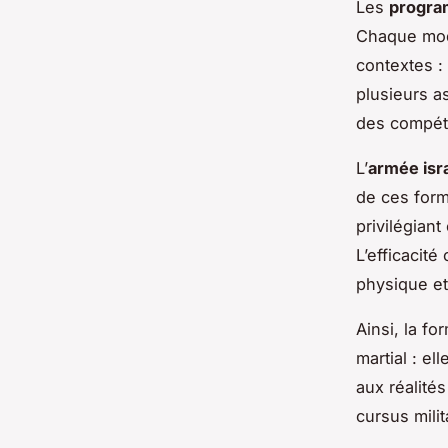
Les
progra
Chaque mod
contextes :
plusieurs as
des compéte
L’
armée isr
de ces form
privilégiant
L’efficacit
physique et
Ainsi, la fo
martial : el
aux réalité
cursus milit