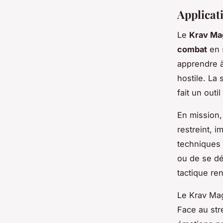
Applicati
Le
Krav Mag
combat
en s
apprendre à
hostile. La
fait un outi
En mission,
restreint, 
techniques 
ou de se dé
tactique re
Le Krav Mag
Face au str