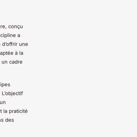
ire, conçu
cipline a
 d’offrir une
aptée à la
 un cadre
cipes
L’objectif
un
 la praticité
ns des