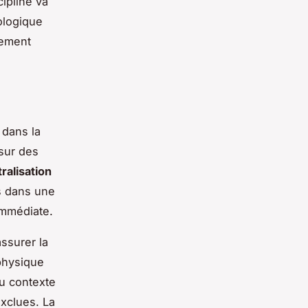
cipline va
ologique
nement
 dans la
 sur des
ralisation
 dans une
 immédiate.
assurer la
 physique
au contexte
exclues. La