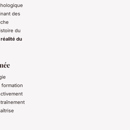
chologique
inant des
oche
istoire du
a
réalité du
rmée
gie
 formation
inctivement
ntraînement
aîtrise