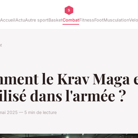
Accueil
Actu
Autre sport
Basket
Combat
Fitness
Foot
Musculation
Vel
t
ment le Krav Maga e
tilisé dans l'armée ?
ai 2025 — 5 min de lecture