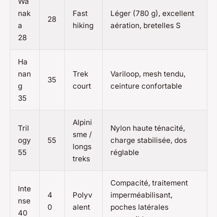
Wa
nak
Fast
Léger (780 g), excellent
28
a
hiking
aération, bretelles S
28
Ha
nan
Trek
Variloop, mesh tendu,
35
g
court
ceinture confortable
35
Alpini
Tril
Nylon haute ténacité,
sme /
ogy
55
charge stabilisée, dos
longs
55
réglable
treks
Compacité, traitement
Inte
4
Polyv
imperméabilisant,
nse
0
alent
poches latérales
40