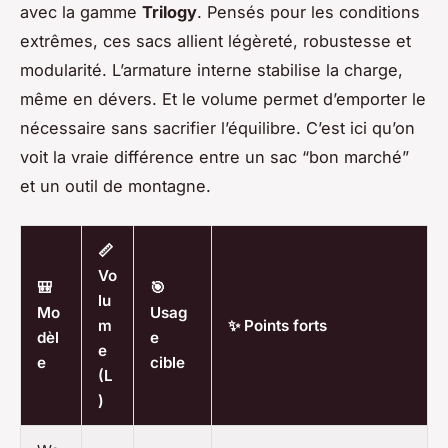
avec la gamme
Trilogy
. Pensés pour les conditions
extrêmes, ces sacs allient légèreté, robustesse et
modularité. L’armature interne stabilise la charge,
même en dévers. Et le volume permet d’emporter le
nécessaire sans sacrifier l’équilibre. C’est ici qu’on
voit la vraie différence entre un sac “bon marché”
et un outil de montagne.
📏
Vo
🎒
🎯
lu
Mo
Usag
m
✨ Points forts
dèl
e
e
e
cible
(L
)